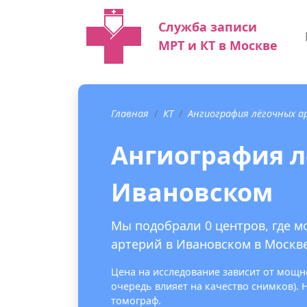
Служба записи
МРТ и КТ в Москве
Главная
КТ
Ангиография лёгочных а
Ангиография л
Ивановском
Мы подобрали 0 центров, где 
артерий в Ивановском в Москве
Цена на исследование зависит от мощно
очередь влияет на качество снимков).
томограф.