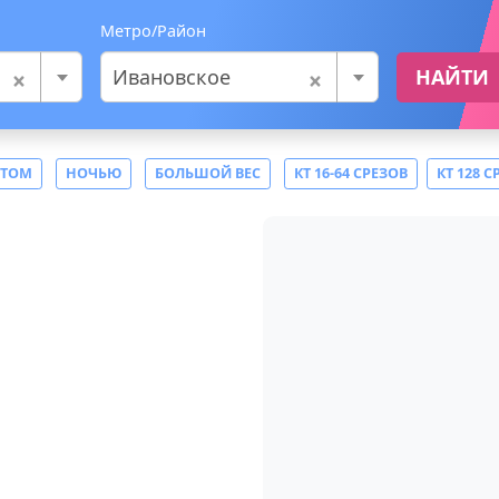
Метро/Район
×
×
Ивановское
НАЙТИ
СТОМ
НОЧЬЮ
БОЛЬШОЙ ВЕС
КТ 16-64 СРЕЗОВ
КТ 128 С