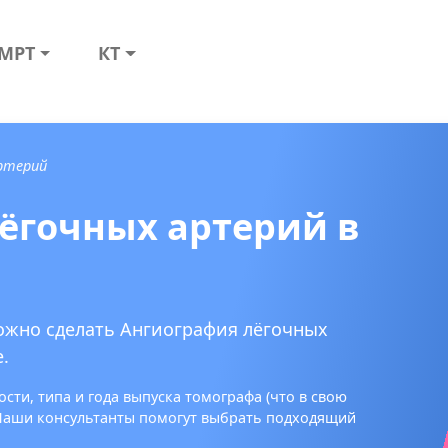
МРТ
КТ
ртерий
ёгочных артерий в
можно сделать Ангиография лёгочных
.
сти, типа и года выпуска томографа (что в свою
 Наши консультанты помогут выбрать подходящий