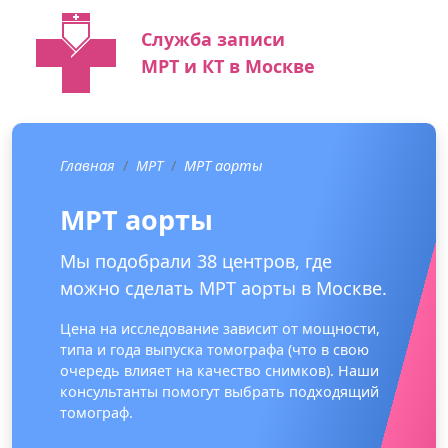
Служба записи
МРТ и КТ в Москве
Главная
МРТ
МРТ аорты
МРТ аорты
Мы подобрали 38 центров, где
можно сделать МРТ аорты в Москве.
Цена на исследование зависит от мощности,
типа и года выпуска томографа (что в свою
очередь влияет на качество снимков). Наши
консультанты помогут выбрать подходящий
томограф.