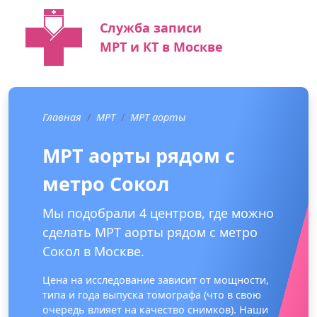
Служба записи
МРТ и КТ в Москве
Главная
МРТ
МРТ аорты
МРТ аорты рядом с
метро Сокол
Мы подобрали 4 центров, где можно
сделать МРТ аорты рядом с метро
Сокол в Москве.
Цена на исследование зависит от мощности,
типа и года выпуска томографа (что в свою
очередь влияет на качество снимков). Наши