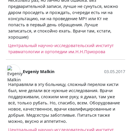
лично моя ошибка. Без
действительно знают с
писи, лучше не сунуться, можно
превосходные. Здесь д
прождать, очереди есть ни на
совету его коллеги, о
а проведение МРт или Кт не
и хорошо отзывался о 
день обращения. Лучше
почему. Попали по зап
йно ехать. Врачи там, кстати,
процедуру провели мин
отдали через 30 минут
посоветовали, направи
о-исследовательский институт
главное, люди насколь
ртопедии им.Н.Н.Приорова
что действительно хот
денег.
Федеральный научный 
in
03.05.2017
искусственных органов
Шумакова
ольницу, сложный перелом кисти
е нужные исследования. Врачи
или мне руку, я думал, там уже
 Но, спасибо, всем. Оборудование
е, врачи квалифицированные и
заботливые. Питаться также
петитно.
о-исследовательский институт