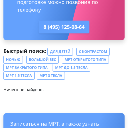
подготовке можно позвонив по
телефону
8 (495) 125-08-64
Быстрый поиск:
ДЛЯ ДЕТЕЙ
С КОНТРАСТОМ
НОЧЬЮ
БОЛЬШОЙ ВЕС
МРТ ОТКРЫТОГО ТИПА
МРТ ЗАКРЫТОГО ТИПА
МРТ ДО 1.5 ТЕСЛА
МРТ 1.5 ТЕСЛА
МРТ 3 ТЕСЛА
Ничего не найдено.
Записаться на МРТ, а также узнать