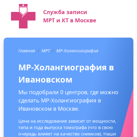
Служба записи
МРТ и КТ в Москве
Главная
МРТ
МР-Холангиография
МР-Холангиография в
Ивановском
Мы подобрали 0 центров, где можно
сделать МР-Холангиография в
Ивановском в Москве.
Цена на исследование зависит от мощности,
типа и года выпуска томографа (что в свою
очередь влияет на качество снимков). Наши