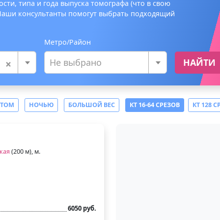
сти, типа и года выпуска томографа (что в свою
 Наши консультанты помогут выбрать подходящий
Метро/Район
×
Не выбрано
НАЙТИ
СТОМ
НОЧЬЮ
БОЛЬШОЙ ВЕС
КТ 16-64 СРЕЗОВ
КТ 128 С
кая
(200 м), м.
6050 руб.