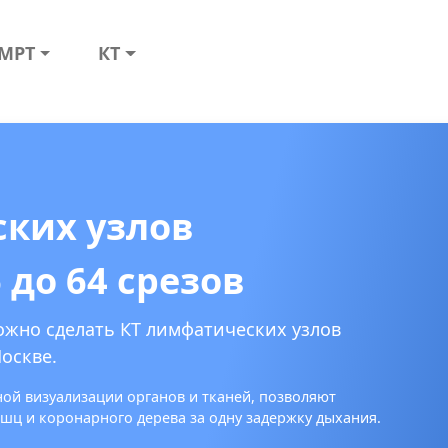
МРТ
КТ
ких узлов
 до 64 срезов
ожно сделать КТ лимфатических узлов
Москве.
ной визуализации органов и тканей, позволяют
ц и коронарного дерева за одну задержку дыхания.