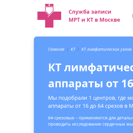
Служба записи
МРТ и КТ в Москве
Главная
КТ
КТ лимфатических узлов
КТ лимфатичес
аппараты от 16
Мы подобрали 1 центров, где м
аппараты от 16 до 64 срезов в 
64-срезовые – применяются для деталь
проводить исследование сердечных мыш