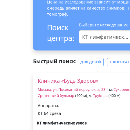
Цена на исследование зависит от мощно
очередь влияет на качество снимков).
томограф.
Выберете исследование
Поиск
центра:
КТ лимфатических узлов
Быстрый поиск:
ДЛЯ ДЕТЕЙ
С КОНТРА
Клиника «Будь Здоров»
Москва, ул. Последний переулок, д. 28
| м.
Сухаревс
Сретенский бульвар
(400 м), м.
Трубная
(400 м)
Аппараты:
КТ 64 среза
КТ лимфатических узлов