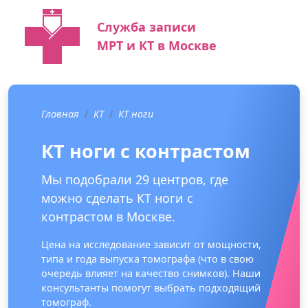
Служба записи
МРТ и КТ в Москве
Главная
КТ
КТ ноги
КТ ноги с контрастом
Мы подобрали 29 центров, где
можно сделать КТ ноги с
контрастом в Москве.
Цена на исследование зависит от мощности,
типа и года выпуска томографа (что в свою
очередь влияет на качество снимков). Наши
консультанты помогут выбрать подходящий
томограф.