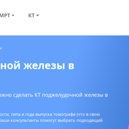
МРТ
КТ
ы
ной железы в
ожно сделать КТ поджелудочной железы в
сти, типа и года выпуска томографа (что в свою
 Наши консультанты помогут выбрать подходящий