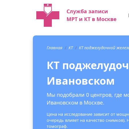
Служба записи
МРТ и КТ в Москве
Главная
КТ
КТ поджелудочной желез
КТ поджелудоч
Ивановском
Мы подобрали 0 центров, где м
Ивановском в Москве.
Цена на исследование зависит от мощно
очередь влияет на качество снимков).
томограф.