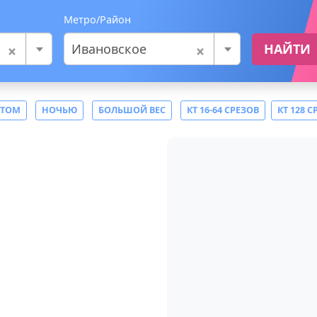
Метро/Район
×
×
Ивановское
НАЙТИ
СТОМ
НОЧЬЮ
БОЛЬШОЙ ВЕС
КТ 16-64 СРЕЗОВ
КТ 128 С