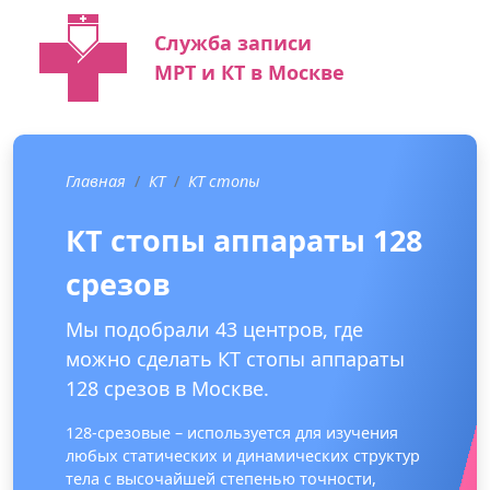
Служба записи
МРТ и КТ в Москве
Главная
КТ
КТ стопы
КТ стопы аппараты 128
срезов
Мы подобрали 43 центров, где
можно сделать КТ стопы аппараты
128 срезов в Москве.
128-срезовые – используется для изучения
любых статических и динамических структур
тела с высочайшей степенью точности,