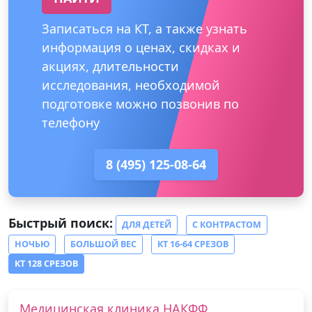
Записаться на КТ, а также узнать
информация о ценах, скидках и
акциях, длительности
исследования, необходимой
подготовке можно позвонив по
телефону
8 (495) 125-08-64
Быстрый поиск:
ДЛЯ ДЕТЕЙ
С КОНТРАСТОМ
НОЧЬЮ
БОЛЬШОЙ ВЕС
КТ 16-64 СРЕЗОВ
КТ 128 СРЕЗОВ
Медицинская клиника НАКФФ