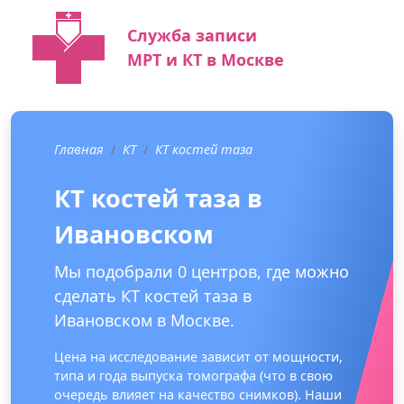
Служба записи
МРТ и КТ в Москве
Главная
КТ
КТ костей таза
КТ костей таза в
Ивановском
Мы подобрали 0 центров, где можно
сделать КТ костей таза в
Ивановском в Москве.
Цена на исследование зависит от мощности,
типа и года выпуска томографа (что в свою
очередь влияет на качество снимков). Наши