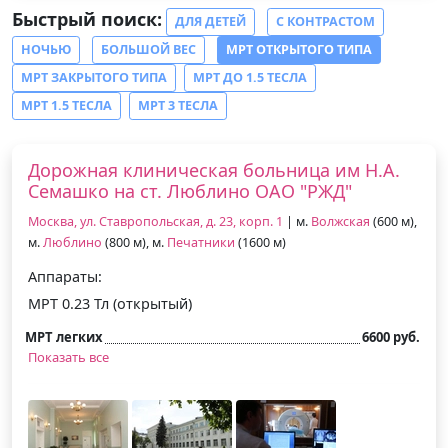
Быстрый поиск:
ДЛЯ ДЕТЕЙ
С КОНТРАСТОМ
НОЧЬЮ
БОЛЬШОЙ ВЕС
МРТ ОТКРЫТОГО ТИПА
МРТ ЗАКРЫТОГО ТИПА
МРТ ДО 1.5 ТЕСЛА
МРТ 1.5 ТЕСЛА
МРТ 3 ТЕСЛА
Дорожная клиническая больница им Н.А.
Семашко на ст. Люблино ОАО "РЖД"
Москва, ул. Ставропольская, д. 23, корп. 1
| м.
Волжская
(600 м),
м.
Люблино
(800 м), м.
Печатники
(1600 м)
Аппараты:
МРТ 0.23 Тл (открытый)
МРТ легких
6600 руб.
Показать все