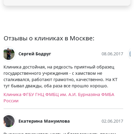
Отзывы о клиниках в Москве:
Егор Малаев
03.06.2017
К преимуществам больницы отнёс бы наличие
открытого томографа. Оборудование не совсем
новое, но в принципе снимки получились
нормальные, то ли опыт врачей сыграл здесь, но
расшифровку быстро сделали, заключение составили
грамотно, диагноз был поставлен верно, благодаря
чему мой лечащий врач сразу же назначил мне
лечение в борьбе с недугом, волнующим меня уже
больше года.
ФГБУ «Центральная клиническая больница с
поликлиникой» Управления делами Президента