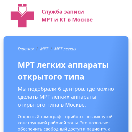
Служба записи
МРТ и КТ в Москве
Главная
МРТ
МРТ легких
МРТ легких аппараты
открытого типа
Мы подобрали 6 центров, где можно
сделать МРТ легких аппараты
открытого типа в Москве.
Открытый томограф – прибор с незамкнутой
конструкцией рабочей зоны. Это позволяет
обеспечить свободный доступ к пациенту, а