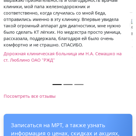
Российской Федерации
Ольга Конопатская
08.06.2017
Лечусь в этой клинике уже лет пятьнадцать, а вот
диагностику прошла впервые. Сделала на днях МРТ
позвоночника, все также хорошо, как и всегда -
быстро, профессионально, без накладок.
Клиника ФГБУ ГНЦ ФМБЦ им. А.И. Бурназяна ФМБА
России
Посомтреть все отзывы
Записаться на МРТ, а также узнать
информация о ценах, скидках и акциях,