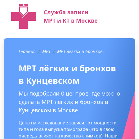
Служба записи
МРТ и КТ в Москве
Главная
МРТ
МРТ лёгких и бронхов
МРТ лёгких и бронхов
в Кунцевском
Мы подобрали 0 центров, где можно
сделать МРТ лёгких и бронхов в
Кунцевском в Москве.
Цена на исследование зависит от мощности,
типа и года выпуска томографа (что в свою
очередь влияет на качество снимков). Наши