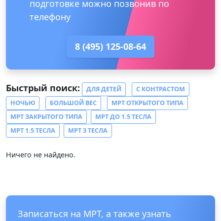
подготовке можно позвонив по
телефону
8 (495) 125-08-64
Быстрый поиск:
ДЛЯ ДЕТЕЙ
С КОНТРАСТОМ
НОЧЬЮ
БОЛЬШОЙ ВЕС
МРТ ОТКРЫТОГО ТИПА
МРТ ЗАКРЫТОГО ТИПА
МРТ ДО 1.5 ТЕСЛА
МРТ 1.5 ТЕСЛА
МРТ 3 ТЕСЛА
Ничего не найдено.
Записаться на МРТ, а также узнать