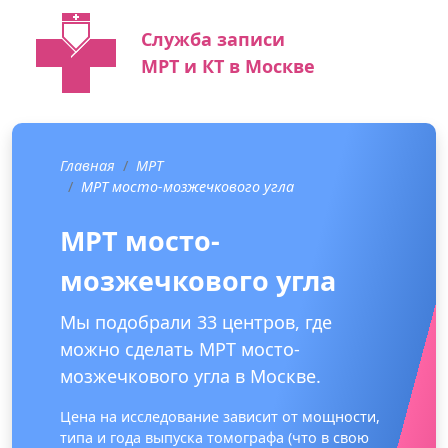
Служба записи
МРТ и КТ в Москве
Главная
МРТ
МРТ мосто-мозжечкового угла
МРТ мосто-
мозжечкового угла
Мы подобрали 33 центров, где
можно сделать МРТ мосто-
мозжечкового угла в Москве.
Цена на исследование зависит от мощности,
типа и года выпуска томографа (что в свою