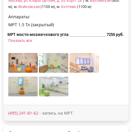
Москва, ул. Клары Цеткин, д. 33, корп. 28
| м.
Балтийская
(800
м), м.
Войковская
(1100 м), м.
Коптево
(1100 м)
Аппараты:
МРТ 1.5 Тл (закрытый)
МРТ мосто-мозжечкового угла
7250 руб.
Показать все
(495) 241-81-62
- запись на МРТ