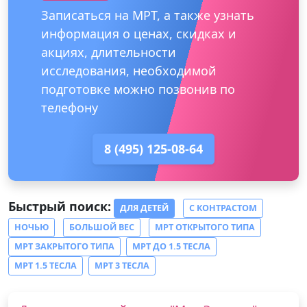
Записаться на МРТ, а также узнать
информация о ценах, скидках и
акциях, длительности
исследования, необходимой
подготовке можно позвонив по
телефону
8 (495) 125-08-64
Быстрый поиск:
ДЛЯ ДЕТЕЙ
С КОНТРАСТОМ
НОЧЬЮ
БОЛЬШОЙ ВЕС
МРТ ОТКРЫТОГО ТИПА
МРТ ЗАКРЫТОГО ТИПА
МРТ ДО 1.5 ТЕСЛА
МРТ 1.5 ТЕСЛА
МРТ 3 ТЕСЛА