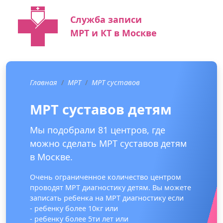
Служба записи
МРТ и КТ в Москве
Главная
МРТ
МРТ суставов
МРТ суставов детям
Мы подобрали 81 центров, где
можно сделать МРТ суставов детям
в Москве.
Очень ограниченное количество центром
проводят МРТ диагностику детям. Вы можете
записать ребенка на МРТ диагностику если
- ребенку более 10кг или
- ребенку более 5ти лет или