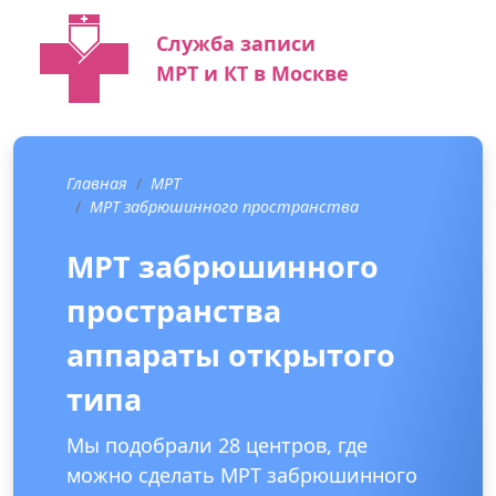
Служба записи
МРТ и КТ в Москве
Главная
МРТ
МРТ забрюшинного пространства
МРТ забрюшинного
пространства
аппараты открытого
типа
Мы подобрали 28 центров, где
можно сделать МРТ забрюшинного