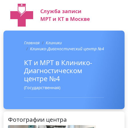
Служба записи
МРТ и КТ в Москве
Главная
Клиники
Клинико-Диагностический центр №4
КТ и МРТ в Клинико-
Диагностическом
центре №4
(Государственная)
Фотографии центра