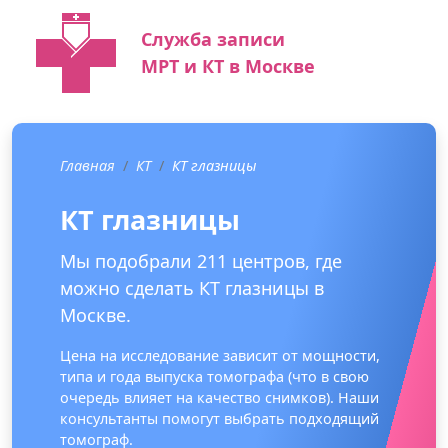
Служба записи
МРТ и КТ в Москве
Главная
КТ
КТ глазницы
КТ глазницы
Мы подобрали 211 центров, где
можно сделать КТ глазницы в
Москве.
Цена на исследование зависит от мощности,
типа и года выпуска томографа (что в свою
очередь влияет на качество снимков). Наши
консультанты помогут выбрать подходящий
томограф.