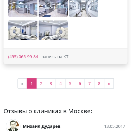
(495) 065-99-84
- запись на КТ
«
1
2
3
4
5
6
7
8
»
Отзывы о клиниках в Москве:
Михаил Дударев
13.05.2017