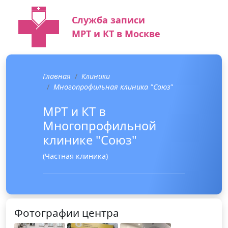
Служба записи
МРТ и КТ в Москве
Главная
Клиники
Многопрофильная клиника "Союз"
МРТ и КТ в
Многопрофильной
клинике "Союз"
(Частная клиника)
Фотографии центра