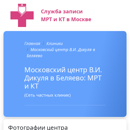
Служба записи
МРТ и КТ в Москве
Главная
Клиники
Московский центр В.И. Дикуля в
Беляево
Московский центр В.И.
Дикуля в Беляево: МРТ
и КТ
(Сеть частных клиник)
Фотографии центра