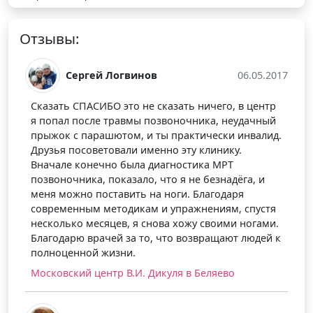
Отзывы:
Сергей Логвинов
06.05.2017
На
азать СПАСИБО это не сказать ничего, в центр
Отношение
попал после травмы позвоночника, неудачный
еле дожда
ыжок с парашютом, и ты практически инвалид.
Московски
узья посоветовали именно эту клинику.
ачале конечно была диагностика МРТ
звоночника, показало, что я не безнадёга, и
ня можно поставить на ноги. Благодаря
временным методикам и упражнениям, спустя
сколько месяцев, я снова хожу своими ногами.
агодарю врачей за то, что возвращают людей к
лноценной жизни.
сковский центр В.И. Дикуля в Беляево