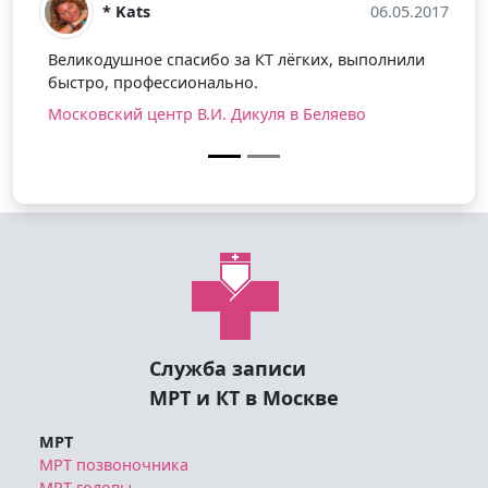
* Kats
06.05.2017
ликодушное спасибо за КТ лёгких, выполнили
стро, профессионально.
сковский центр В.И. Дикуля в Беляево
Служба записи
МРТ и КТ в Москве
МРТ
МРТ позвоночника
МРТ головы