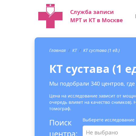
Служба записи
МРТ и КТ в Москве
Главная
КТ
КТ сустава (1 ед.)
КТ сустава (1 ед
Мы подобрали 340 центров, где м
Цена на исследование зависит от мощно
очередь влияет на качество снимков).
томограф.
Выберете исследование
Поиск
центра:
Не выбрано