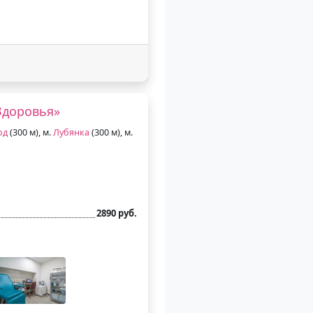
Здоровья»
од
(300 м), м.
Лубянка
(300 м), м.
2890 руб.