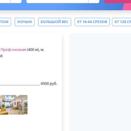
СТОМ
НОЧЬЮ
БОЛЬШОЙ ВЕС
КТ 16-64 СРЕЗОВ
КТ 128 С
.
Профсоюзная
(400 м), м.
м)
4500 руб.