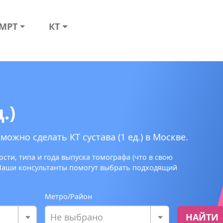
МРТ
КТ
.)
ожно сделать КТ сустава (1 ед.) в Москве.
сти, типа и года выпуска томографа (что в свою
 Наши консультанты помогут выбрать подходящий
Метро/Район
Не выбрано
НАЙТИ