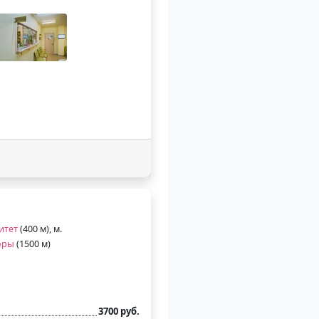
итет
(400 м), м.
оры
(1500 м)
3700 руб.