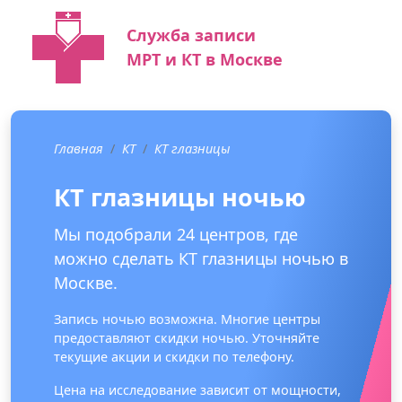
Служба записи
МРТ и КТ в Москве
Главная
КТ
КТ глазницы
КТ глазницы ночью
Мы подобрали 24 центров, где
можно сделать КТ глазницы ночью в
Москве.
Запись ночью возможна. Многие центры
предоставляют скидки ночью. Уточняйте
текущие акции и скидки по телефону.
Цена на исследование зависит от мощности,