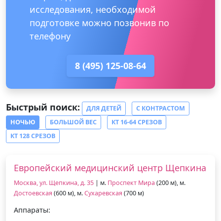
исследования, необходимой
подготовке можно позвонив по
телефону
8 (495) 125-08-64
Быстрый поиск:
ДЛЯ ДЕТЕЙ
С КОНТРАСТОМ
НОЧЬЮ
БОЛЬШОЙ ВЕС
КТ 16-64 СРЕЗОВ
КТ 128 СРЕЗОВ
Европейский медицинский центр Щепкина
Москва, ул. Щепкина, д. 35
| м.
Проспект Мира
(200 м), м.
Достоевская
(600 м), м.
Сухаревская
(700 м)
Аппараты: