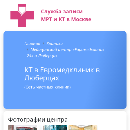
Служба записи
МРТ и КТ в Москве
Главная
Клиники
Медицинский центр «Евромедклиник
24» в Люберцах
КТ в Евромедклиник в
Люберцах
(Сеть частных клиник)
Фотографии центра