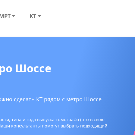
МРТ
КТ
тро Шоссе
ожно сделать КТ рядом с метро Шоссе
сти, типа и года выпуска томографа (что в свою
 Наши консультанты помогут выбрать подходящий