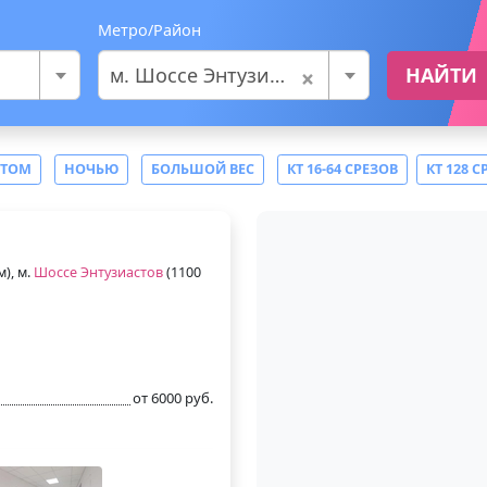
Метро/Район
×
м. Шоссе Энтузиастов
НАЙТИ
СТОМ
НОЧЬЮ
БОЛЬШОЙ ВЕС
КТ 16-64 СРЕЗОВ
КТ 128 С
м), м.
Шоссе Энтузиастов
(1100
от 6000 руб.