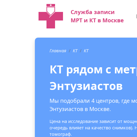
Служба записи
МРТ и КТ в Москве
Главная
КТ
КТ
КТ рядом с ме
Энтузиастов
Мы подобрали 4 центров, где м
Энтузиастов в Москве.
Цена на исследование зависит от мощно
очередь влияет на качество снимков).
томограф.