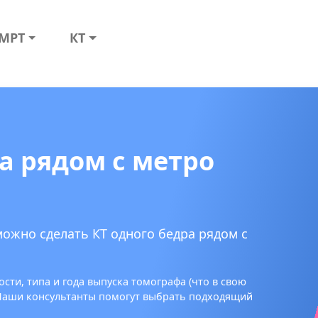
МРТ
КТ
а рядом с метро
можно сделать КТ одного бедра рядом с
сти, типа и года выпуска томографа (что в свою
 Наши консультанты помогут выбрать подходящий