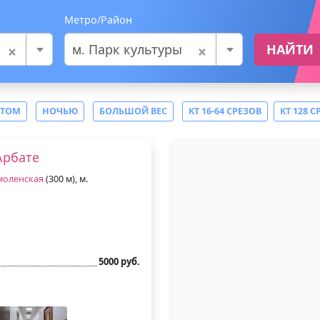
Метро/Район
×
×
м. Парк культуры
НАЙТИ
СТОМ
НОЧЬЮ
БОЛЬШОЙ ВЕС
КТ 16-64 СРЕЗОВ
КТ 128 С
Арбате
моленская
(300 м), м.
5000 руб.