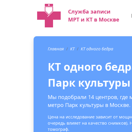
Служба записи
МРТ и КТ в Москве
Главная
КТ
КТ одного бедра
КТ одного бедр
Парк культуры
Мы подобрали 14 центров, где 
метро Парк культуры в Москве.
Цена на исследование зависит от мощно
очередь влияет на качество снимков).
томограф.