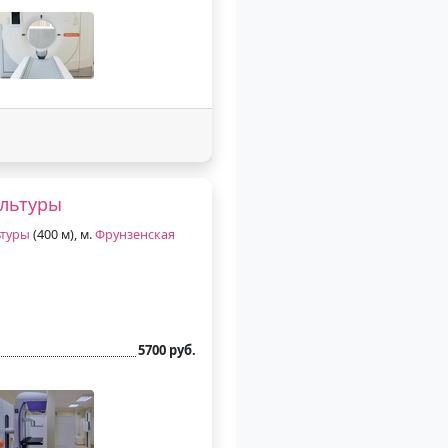
ультуры
ьтуры
(400 м), м.
Фрунзенская
5700 руб.