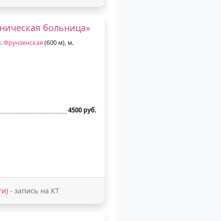
иническая больница»
м.
Фрунзенская
(600 м), м.
4500 руб.
ги)
- запись на КТ