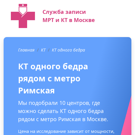
Служба записи
МРТ и КТ в Москве
Главная
КТ
КТ одного бедра
КТ одного бедра
рядом с метро
Римская
Мы подобрали 10 центров, где
можно сделать КТ одного бедра
рядом с метро Римская в Москве.
Цена на исследование зависит от мощности,