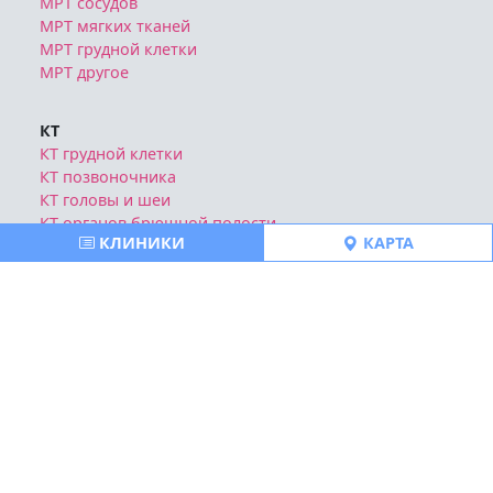
МРТ сосудов
МРТ мягких тканей
МРТ грудной клетки
МРТ другое
КТ
КТ грудной клетки
КТ позвоночника
КТ головы и шеи
КТ органов брюшной полости
КЛИНИКИ
КАРТА
КТ сосудов
КТ костей
КТ суставов
КТ конечностей
Блог
Отзывы о клиниках
Политика конфиденциальности
Публичная оферта