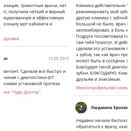
Клиника действительно ЧУДО, здесь смогли
реанимировать мой зубик. Я вначале обратилась в
другую клинику с зубной болью, визуально дырки
большой не было, врач поковырялся, вроде
запломбировал, а боль как была, так и осталась.
Подруга посоветовала сходи в Клинику Чудо Доктор,
там тебе помогут. И действительно первое что мне
сделали это установили причину боли, выполнив КТ 3-
х зубов, так как врач предположил, что проблема
может быть в соседних зубах, и он не ошибся.
Благодаря такой диагностики челюсти, мне вылечили
зубки. БЛАГОДАРЮ. Клинику теперь рекомендую всем
друзьям и знакомым.
Многопрофильная клиника "Чудо Доктор"
Людмила Ерохина
14.05.2017
Недавно начали беспокоить головные боли и решила
обратиться к врачу, оказалось, что в центре можно