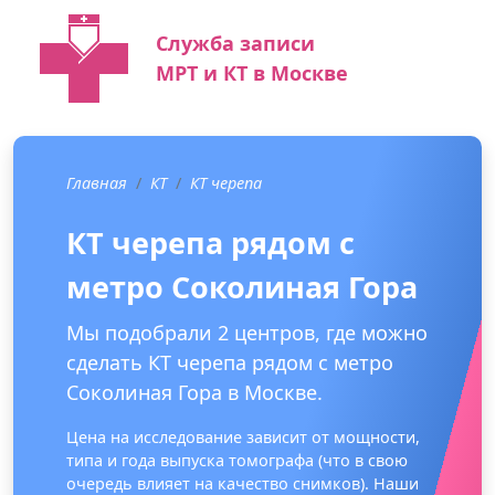
Служба записи
МРТ и КТ в Москве
Главная
КТ
КТ черепа
КТ черепа рядом с
метро Соколиная Гора
Мы подобрали 2 центров, где можно
сделать КТ черепа рядом с метро
Соколиная Гора в Москве.
Цена на исследование зависит от мощности,
типа и года выпуска томографа (что в свою
очередь влияет на качество снимков). Наши