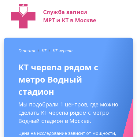
Служба записи
МРТ и КТ в Москве
Главная
КТ
КТ черепа
КТ черепа рядом с
метро Водный
стадион
Мы подобрали 1 центров, где можно
сделать КТ черепа рядом с метро
Водный стадион в Москве.
Цена на исследование зависит от мощности,