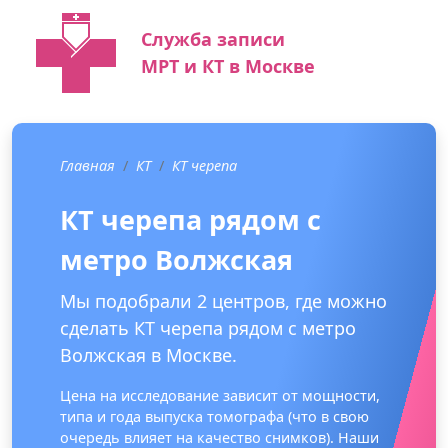
Служба записи
МРТ и КТ в Москве
Главная
КТ
КТ черепа
КТ черепа рядом с
метро Волжская
Мы подобрали 2 центров, где можно
сделать КТ черепа рядом с метро
Волжская в Москве.
Цена на исследование зависит от мощности,
типа и года выпуска томографа (что в свою
очередь влияет на качество снимков). Наши