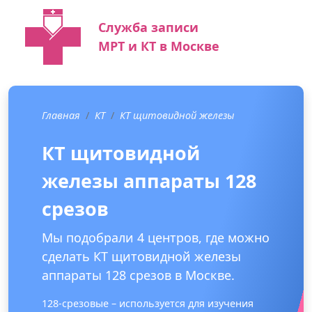
Служба записи
МРТ и КТ в Москве
Главная
КТ
КТ щитовидной железы
КТ щитовидной
железы аппараты 128
срезов
Мы подобрали 4 центров, где можно
сделать КТ щитовидной железы
аппараты 128 срезов в Москве.
128-срезовые – используется для изучения