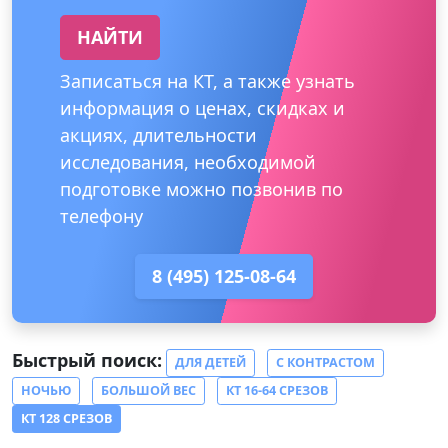
НАЙТИ
Записаться на КТ, а также узнать
информация о ценах, скидках и
акциях, длительности
исследования, необходимой
подготовке можно позвонив по
телефону
8 (495) 125-08-64
Быстрый поиск:
ДЛЯ ДЕТЕЙ
С КОНТРАСТОМ
НОЧЬЮ
БОЛЬШОЙ ВЕС
КТ 16-64 СРЕЗОВ
КТ 128 СРЕЗОВ