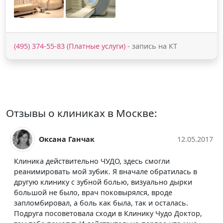
(495) 374-55-83 (Платные услуги)
- запись на КТ
Отзывы о клиниках в Москве:
чак
12.05.2017
Metin Tamer
ьно ЧУДО, здесь смогли
Как и во многих гос-кл
зубик. Я вначале обратилась в
все время пытаюся пац
убной болью, визуально дырки
Работают хорошо, но б
рач поковырялся, вроде
попробуй проблейся. В
ль как была, так и осталась.
мылые, а бывают те ещ
ла сходи в Клинику Чудо Доктор,
ФГБНУ «Научный центр