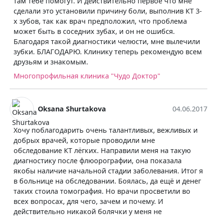
И действительно первое что мне
вили причину боли, выполнив КТ 3-
рач предположил, что проблема
Андрей Невла
них зубах, и он не ошибся.
агностики челюсти, мне вылечили
В клинике вставлял имп
 Клинику теперь рекомендую всем
с гарантией качества, 
м.
нижней челюсти) и зак
линика "Чудо Доктор"
Многопрофильная клин
takova
04.06.2017
 очень талантливых, вежливых и
торые проводили мне
гких. Направили меня на такую
флюорографии, она показала
льной стадии заболевания. Итог я
едовании. Боялась, да ещё и денег
рафия. Но врачи просветили во
чего, зачем и почему. И
кой болячки у меня не