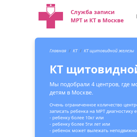
Служба записи
МРТ и КТ в Москве
Главная
КТ
КТ щитовидной железы
КТ щитовидно
Мы подобрали 4 центров, где 
детям в Москве.
Очень ограниченное количество центр
записать ребенка на МРТ диагностику е
- ребенку более 10кг или
- ребенку более 5ти лет или
- ребенок может вылежать неподвижно