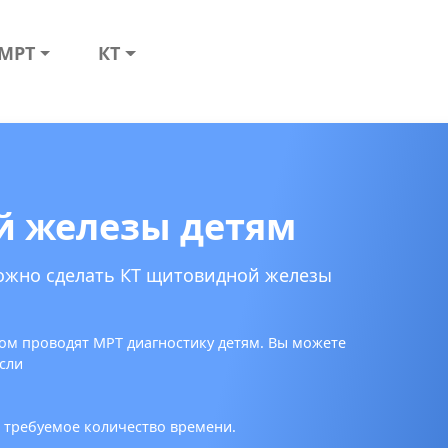
МРТ
КТ
й железы детям
можно сделать КТ щитовидной железы
ом проводят МРТ диагностику детям. Вы можете
сли
 требуемое количество времени.