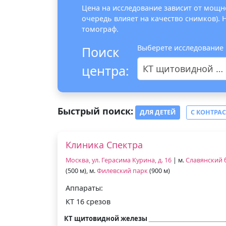
Цена на исследование зависит от мощно
очередь влияет на качество снимков).
томограф.
Выберете исследование
Поиск
центра:
КТ щитовидной железы
Быстрый поиск:
ДЛЯ ДЕТЕЙ
С КОНТРА
Клиника Спектра
Москва, ул. Герасима Курина, д. 16
| м.
Славянский 
(500 м), м.
Филевский парк
(900 м)
Аппараты:
КТ 16 срезов
КТ щитовидной железы