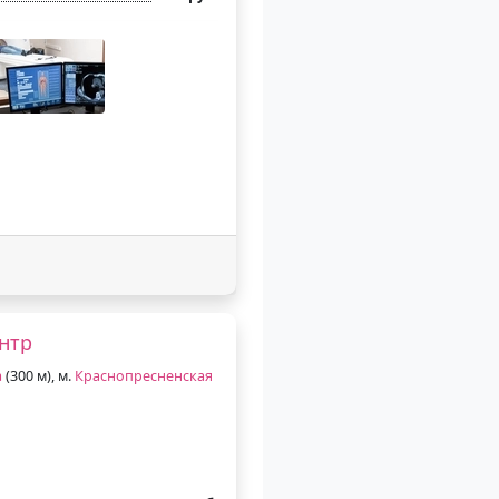
нтр
а
(300 м), м.
Краснопресненская