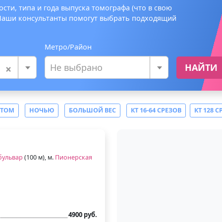
сти, типа и года выпуска томографа (что в свою
 Наши консультанты помогут выбрать подходящий
Метро/Район
×
Не выбрано
НАЙТИ
СТОМ
НОЧЬЮ
БОЛЬШОЙ ВЕС
КТ 16-64 СРЕЗОВ
КТ 128 С
бульвар
(100 м), м.
Пионерская
4900 руб.