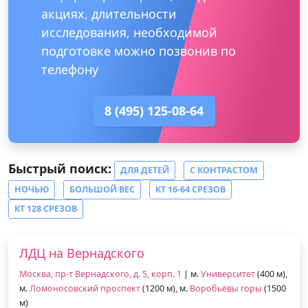
акциях, длительности
исследования, необходимой
подготовке можно позвонив по
телефону
8 (495) 125-08-64
Быстрый поиск:
ДЛЯ ДЕТЕЙ
С КОНТРАСТОМ
НОЧЬЮ
БОЛЬШОЙ ВЕС
КТ 16-64 СРЕЗОВ
КТ 128 СРЕЗОВ
ЛДЦ на Вернадского
Москва, пр-т Вернадского, д. 5, корп. 1
| м.
Университет
(400 м),
м.
Ломоносовский проспект
(1200 м), м.
Воробьёвы горы
(1500
м)