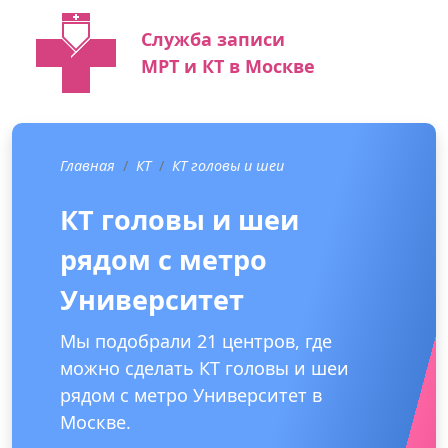
Служба записи
МРТ и КТ в Москве
Главная
КТ
КТ головы и шеи
КТ головы и шеи
рядом с метро
Университет
Мы подобрали 21 центров, где
можно сделать КТ головы и шеи
рядом с метро Университет в
Москве.