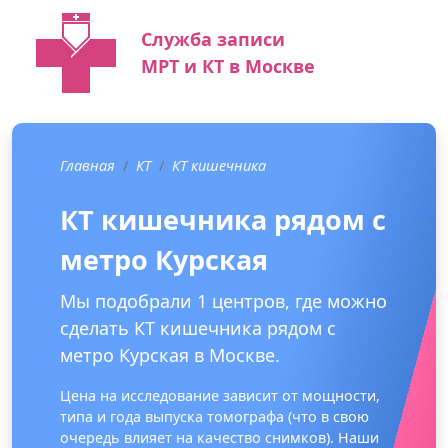
Служба записи
МРТ и КТ в Москве
Главная
КТ
КТ кишечника
КТ кишечника рядом с
метро Курская
Мы подобрали 1 центров, где можно
сделать КТ кишечника рядом с
метро Курская в Москве.
Цена на исследование зависит от мощности,
типа и года выпуска томографа (что в свою
очередь влияет на качество снимков). Наши