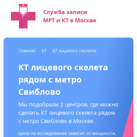
Служба записи
МРТ и КТ в Москве
Главная
КТ
КТ лицевого скелета
КТ лицевого скелета
рядом с метро
Свиблово
Мы подобрали 2 центров, где можно
сделать КТ лицевого скелета рядом
с метро Свиблово в Москве.
Цена на исследование зависит от мощности,