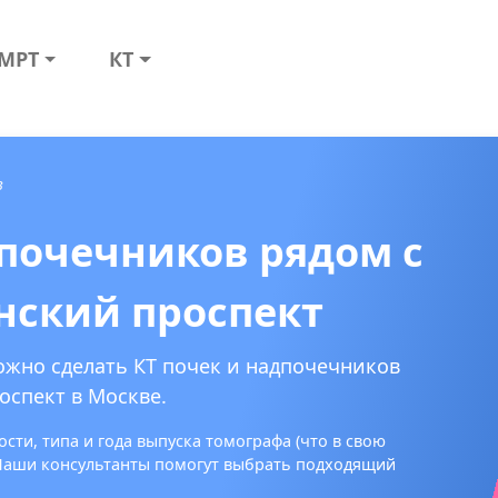
МРТ
КТ
в
дпочечников рядом с
нский проспект
ожно сделать КТ почек и надпочечников
оспект в Москве.
сти, типа и года выпуска томографа (что в свою
 Наши консультанты помогут выбрать подходящий