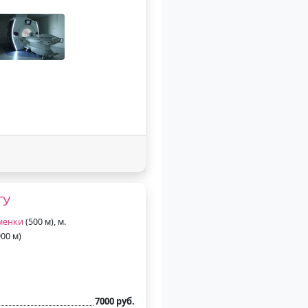
ГУ
менки
(500 м), м.
00 м)
7000 руб.