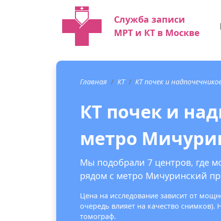
Служба записи
МРТ и КТ в Москве
Главная
КТ
КТ почек и надпочечнико
КТ почек и на
метро Мичури
Мы подобрали 7 центров, где м
рядом с метро Мичуринский пр
Цена на исследование зависит от мощно
очередь влияет на качество снимков).
томограф.