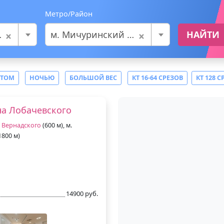
Метро/Район
×
×
м. Мичуринский проспект
НАЙТИ
СТОМ
НОЧЬЮ
БОЛЬШОЙ ВЕС
КТ 16-64 СРЕЗОВ
КТ 128 С
а Лобачевского
 Вернадского
(600 м), м.
1800 м)
14900 руб.