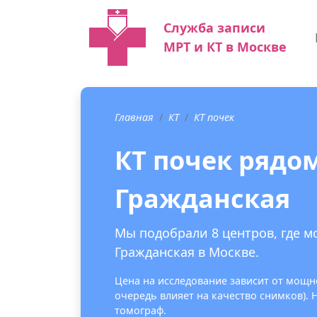
Служба записи
МРТ и КТ в Москве
Главная
КТ
КТ почек
КТ почек рядом
Гражданская
Мы подобрали 8 центров, где м
Гражданская в Москве.
Цена на исследование зависит от мощно
очередь влияет на качество снимков).
томограф.