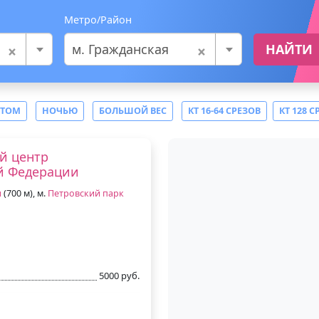
Метро/Район
×
×
м. Гражданская
НАЙТИ
СТОМ
НОЧЬЮ
БОЛЬШОЙ ВЕС
КТ 16-64 СРЕЗОВ
КТ 128 С
й центр
й Федерации
я
(700 м), м.
Петровский парк
5000 руб.