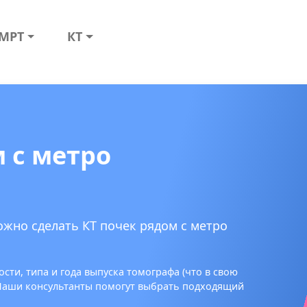
МРТ
КТ
 с метро
ожно сделать КТ почек рядом с метро
сти, типа и года выпуска томографа (что в свою
 Наши консультанты помогут выбрать подходящий