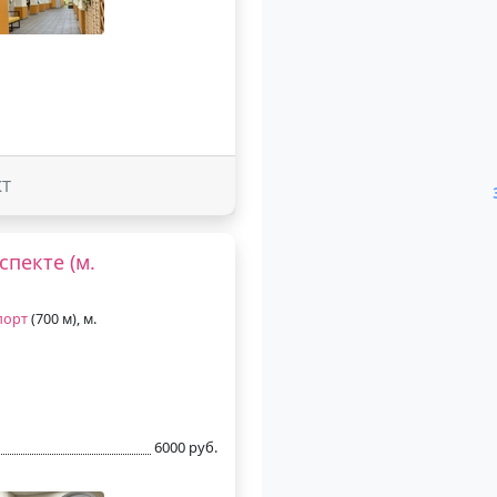
КТ
пекте (м.
порт
(700 м), м.
6000 руб.