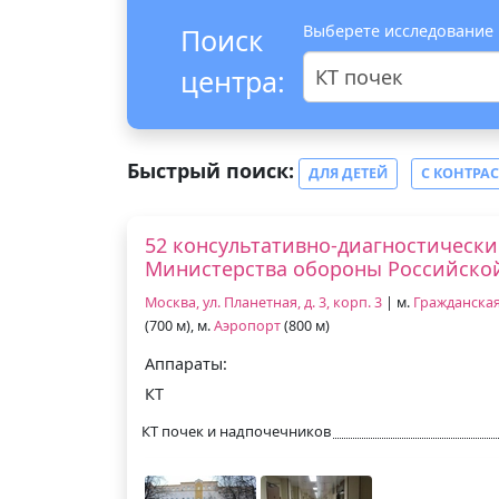
Выберете исследование
Поиск
центра:
КТ почек
Быстрый поиск:
ДЛЯ ДЕТЕЙ
С КОНТРА
52 консультативно-диагностически
Министерства обороны Российско
Москва, ул. Планетная, д. 3, корп. 3
| м.
Гражданска
(700 м), м.
Аэропорт
(800 м)
Аппараты:
КТ
КТ почек и надпочечников