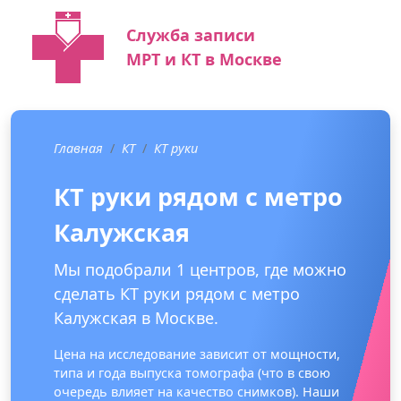
Служба записи
МРТ и КТ в Москве
Главная
КТ
КТ руки
КТ руки рядом с метро
Калужская
Мы подобрали 1 центров, где можно
сделать КТ руки рядом с метро
Калужская в Москве.
Цена на исследование зависит от мощности,
типа и года выпуска томографа (что в свою
очередь влияет на качество снимков). Наши