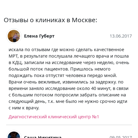
Отзывы о клиниках в Москве:
13.06.2017
Елена Найденко
е можно сделать качественное
Давно посещала эту клин
слушала лечащего врача и пошла
исследования, когда нам н
следование через неделю, очень
центр. Там приветливый п
нтов. Пришлось немого
доброжелательные врачи,
тят человека передо мной.
выявляют проблемы со зд
 извинились за задержку. по
желают пациентов своих в
ование около 40 минут, в связи
видно сразу, что нет про
просили забрать описание на
непонятные диагностики, 
мне было не нужно срочно идти
занимаясь обдираловкой. 
МРТ делать здесь.
ический центр №1
Медицинский центр "Стол
а
09.05.2017