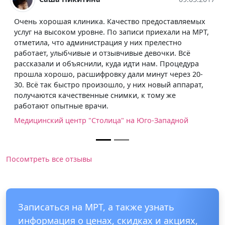
а. Качество предоставляемых
не. По записи приехали на МРТ,
трация у них прелестно
и отзывчивые девочки. Всё
и, куда идти нам. Процедура
фровку дали минут через 20-
оизошло, у них новый аппарат,
ные снимки, к тому же
чи.
толица" на Юго-Западной
Посомтреть все отзывы
Записаться на МРТ, а также узнать
информация о ценах, скидках и акциях,