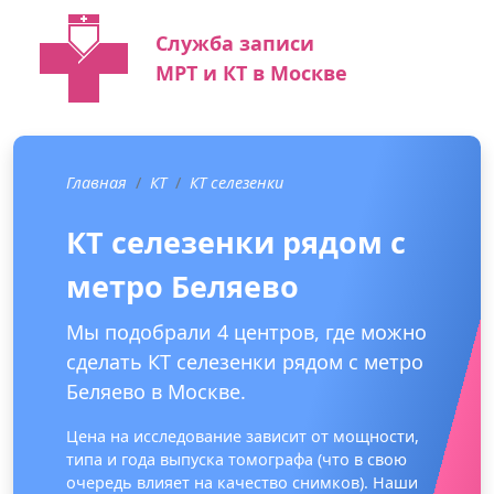
Служба записи
МРТ и КТ в Москве
Главная
КТ
КТ селезенки
КТ селезенки рядом с
метро Беляево
Мы подобрали 4 центров, где можно
сделать КТ селезенки рядом с метро
Беляево в Москве.
Цена на исследование зависит от мощности,
типа и года выпуска томографа (что в свою
очередь влияет на качество снимков). Наши