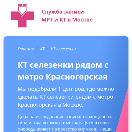
Служба записи
МРТ и КТ в Москве
Главная
КТ
КТ селезенки
КТ селезенки рядом с
метро Красногорская
Мы подобрали 1 центров, где можно
сделать КТ селезенки рядом с метро
Красногорская в Москве.
Цена на исследование зависит от мощности,
типа и года выпуска томографа (что в свою
очередь влияет на качество снимков). Наши