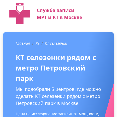
Служба записи
МРТ и КТ в Москве
Главная
КТ
КТ селезенки
КТ селезенки рядом с
метро Петровский
парк
Мы подобрали 5 центров, где можно
сделать КТ селезенки рядом с метро
Петровский парк в Москве.
Цена на исследование зависит от мощности,