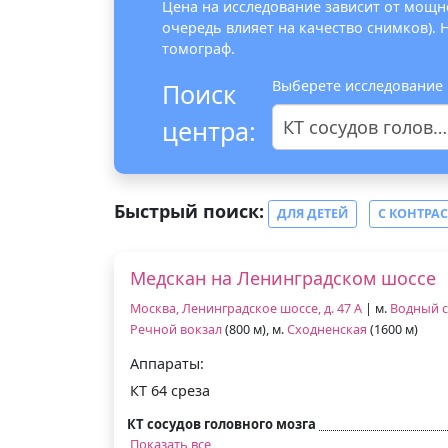
Цена на исследование зависит от мощно
очередь влияет на качество снимков).
томограф.
Выберете исследование
Поиск
центра:
КТ сосудов головного мозга
Быстрый поиск:
ДЛЯ ДЕТЕЙ
С КОНТРА
Медскан на Ленинградском шоссе
Москва, Ленинградское шоссе, д. 47 А
| м.
Водный 
Речной вокзал
(800 м), м.
Сходненская
(1600 м)
Аппараты:
КТ 64 среза
КТ сосудов головного мозга
Показать все