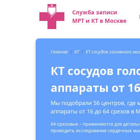
Служба записи
МРТ и КТ в Москве
Главная
КТ
КТ сосудов головного мо
КТ сосудов гол
аппараты от 16
Мы подобрали 56 центров, где 
аппараты от 16 до 64 срезов в 
64-срезовые – применяются для деталь
проводить исследование сердечных мыш