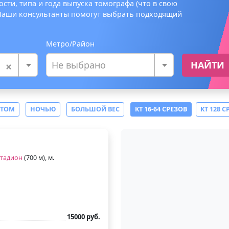
сти, типа и года выпуска томографа (что в свою
 Наши консультанты помогут выбрать подходящий
Метро/Район
×
Не выбрано
НАЙТИ
СТОМ
НОЧЬЮ
БОЛЬШОЙ ВЕС
КТ 16-64 СРЕЗОВ
КТ 128 С
стадион
(700 м), м.
15000 руб.