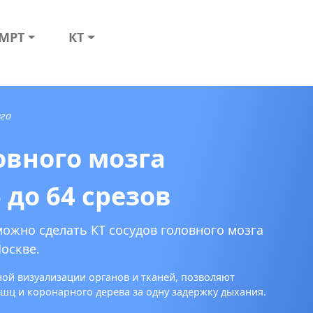
МРТ
КТ
зга
овного мозга
 до 64 срезов
можно сделать КТ сосудов головного мозга
Москве.
ной визуализации органов и тканей, позволяют
ц и коронарного дерева за одну задержку дыхания.