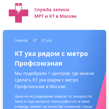
Служба записи
МРТ и КТ в Москве
Главная
КТ
КТ уха
КТ уха рядом с метро
Профсоюзная
Мы подобрали 1 центров, где можно
сделать КТ уха рядом с метро
Профсоюзная в Москве.
Цена на исследование зависит от мощности,
типа и года выпуска томографа (что в свою
очередь влияет на качество снимков). Наши