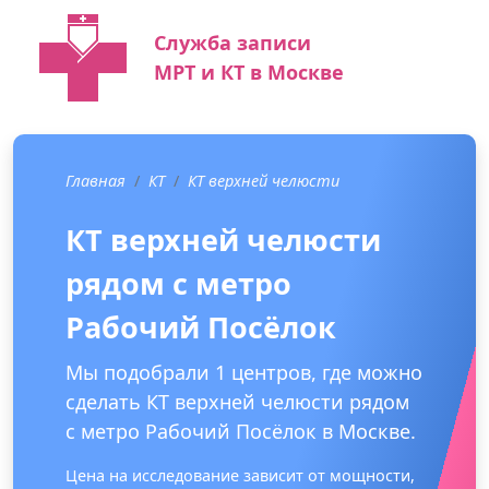
Служба записи
МРТ и КТ в Москве
Главная
КТ
КТ верхней челюсти
КТ верхней челюсти
рядом с метро
Рабочий Посёлок
Мы подобрали 1 центров, где можно
сделать КТ верхней челюсти рядом
с метро Рабочий Посёлок в Москве.
Цена на исследование зависит от мощности,