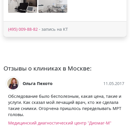
(495) 009-88-82
- запись на КТ
Отзывы о клиниках в Москве:
05.2017
Наталья Цыганок
12.05.
кие и
Мрт диагностику тут проводят хорошо, бережно
лала
относятся к пациентам. Результаты долго не ждала,
ь МРТ
врач всё внятно мне изложил и направил к невролог
Медицинская клиника НАКФФ
"