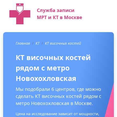
Служба записи
МРТ и КТ в Москве
Главная
КТ
КТ височных костей
КТ височных костей
рядом с метро
Новохохловская
Мы подобрали 6 центров, где можно
сделать КТ височных костей рядом с
метро Новохохловская в Москве.
Цена на исследование зависит от мощности,