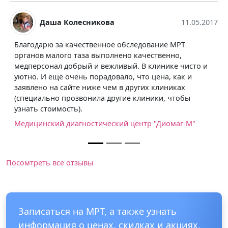
Евгений Еремеев
13.08.
05.2017
Вполне приличная клиника. Прошёл МРТ
позвоночника очень быстро, согласно записи.
Медицинский диагностический центр "Диомаг-М"
то и
"
Посомтреть все отзывы
Записаться на МРТ, а также узнать
информация о ценах, скидках и акциях,