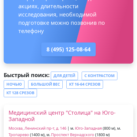
акциях, длительности
исследования, необходимой
подготовке можно позвонив по
телефону
8 (495) 125-08-64
Быстрый поиск:
ДЛЯ ДЕТЕЙ
С КОНТРАСТОМ
НОЧЬЮ
БОЛЬШОЙ ВЕС
КТ 16-64 СРЕЗОВ
КТ 128 СРЕЗОВ
Медицинский центр "Столица" на Юго-
Западной
Москва, Ленинский пр-т, д. 146
| м.
Юго-Западная
(800 м), м.
Тропарево
(1400 м), м.
Проспект Вернадского
(1800 м)