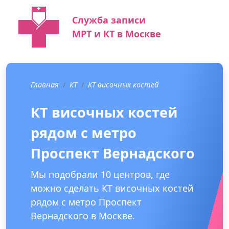
Служба записи
МРТ и КТ в Москве
Главная
КТ
КТ височных костей
КТ височных костей
рядом с метро
Проспект Вернадского
Мы подобрали 10 центров, где
можно сделать КТ височных костей
рядом с метро Проспект
Вернадского в Москве.