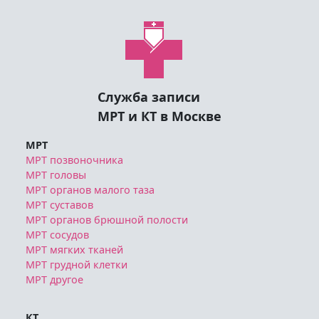
Служба записи
МРТ и КТ в Москве
МРТ
МРТ позвоночника
МРТ головы
МРТ органов малого таза
МРТ суставов
МРТ органов брюшной полости
МРТ сосудов
МРТ мягких тканей
МРТ грудной клетки
МРТ другое
КТ
КТ грудной клетки
КТ позвоночника
КТ головы и шеи
КТ органов брюшной полости