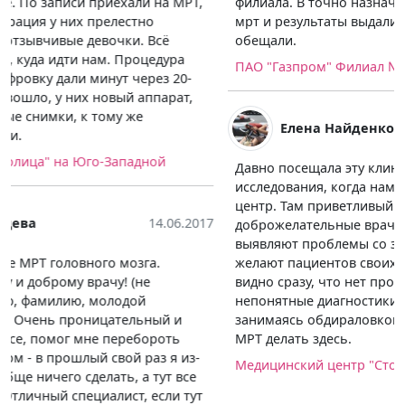
филиала. В точно назначенное время мне провели
мрт и результаты выдали ровно через 35 минут, как и
обещали.
ПАО "Газпром" Филиал № 1
Елена Найденко
09.05.2017
Давно посещала эту клинику, любые анализы и
исследования, когда нам нужно сдать, то ходим в этот
центр. Там приветливый персонал,
доброжелательные врачи, которые действительно
выявляют проблемы со здоровьем, если они есть и
желают пациентов своих вылечить. А не так, когда
видно сразу, что нет проблем, а врачи направляют на
непонятные диагностики, стоящие много денег,
занимаясь обдираловкой. Тут всё отлично, советую
МРТ делать здесь.
Медицинский центр "Столица" на Юго-Западной