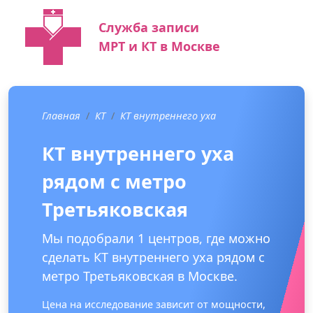
Служба записи
МРТ и КТ в Москве
Главная
КТ
КТ внутреннего уха
КТ внутреннего уха
рядом с метро
Третьяковская
Мы подобрали 1 центров, где можно
сделать КТ внутреннего уха рядом с
метро Третьяковская в Москве.
Цена на исследование зависит от мощности,