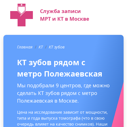
Служба записи
МРТ и КТ в Москве
Главная
КТ
КТ зубов
КТ зубов рядом с
метро Полежаевская
Мы подобрали 9 центров, где можно
сделать КТ зубов рядом с метро
Полежаевская в Москве.
Цена на исследование зависит от мощности,
типа и года выпуска томографа (что в свою
очередь влияет на качество снимков). Наши