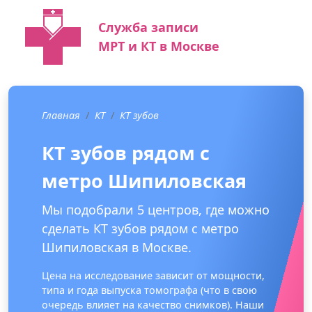
Служба записи
МРТ и КТ в Москве
Главная
КТ
КТ зубов
КТ зубов рядом с
метро Шипиловская
Мы подобрали 5 центров, где можно
сделать КТ зубов рядом с метро
Шипиловская в Москве.
Цена на исследование зависит от мощности,
типа и года выпуска томографа (что в свою
очередь влияет на качество снимков). Наши