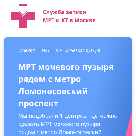
Служба записи
МРТ и КТ в Москве
Главная
МРТ
МРТ мочевого пузыря
МРТ мочевого пузыря
рядом с метро
Ломоносовский
проспект
Мы подобрали 1 центров, где можно
сделать МРТ мочевого пузыря
рядом с метро Ломоносовский