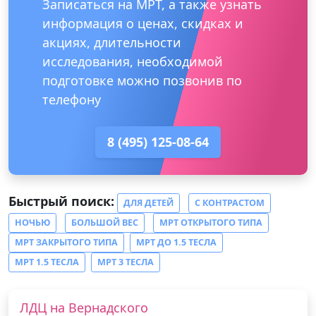
Записаться на МРТ, а также узнать
информация о ценах, скидках и
акциях, длительности
исследования, необходимой
подготовке можно позвонив по
телефону
8 (495) 125-08-64
Быстрый поиск:
ДЛЯ ДЕТЕЙ
С КОНТРАСТОМ
НОЧЬЮ
БОЛЬШОЙ ВЕС
МРТ ОТКРЫТОГО ТИПА
МРТ ЗАКРЫТОГО ТИПА
МРТ ДО 1.5 ТЕСЛА
МРТ 1.5 ТЕСЛА
МРТ 3 ТЕСЛА
ЛДЦ на Вернадского