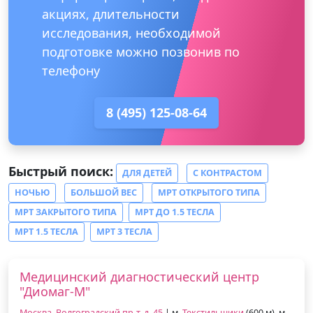
акциях, длительности
исследования, необходимой
подготовке можно позвонив по
телефону
8 (495) 125-08-64
Быстрый поиск:
ДЛЯ ДЕТЕЙ
С КОНТРАСТОМ
НОЧЬЮ
БОЛЬШОЙ ВЕС
МРТ ОТКРЫТОГО ТИПА
МРТ ЗАКРЫТОГО ТИПА
МРТ ДО 1.5 ТЕСЛА
МРТ 1.5 ТЕСЛА
МРТ 3 ТЕСЛА
Медицинский диагностический центр
"Диомаг-М"
Москва, Волгоградский пр-т, д. 45
| м.
Текстильщики
(600 м), м.