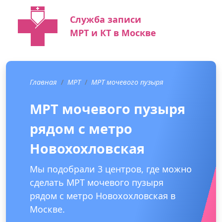
Служба записи
МРТ и КТ в Москве
Главная
МРТ
МРТ мочевого пузыря
МРТ мочевого пузыря
рядом с метро
Новохохловская
Мы подобрали 3 центров, где можно
сделать МРТ мочевого пузыря
рядом с метро Новохохловская в
Москве.