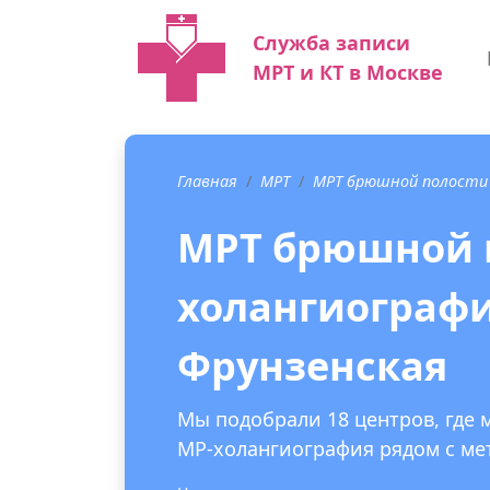
Служба записи
МРТ и КТ в Москве
Главная
МРТ
МРТ брюшной полости 
МРТ брюшной п
холангиографи
Фрунзенская
Мы подобрали 18 центров, где
МР-холангиография рядом с ме