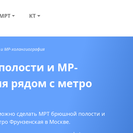
МРТ
КТ
и МР-холангиография
олости и МР-
я рядом с метро
 можно сделать МРТ брюшной полости и
тро Фрунзенская в Москве.