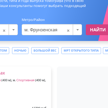
сти, типа и года выпуска томографа (что в свою
 Наши консультанты помогут выбрать подходящий
Метро/Район
×
×
м. Фрунзенская
НАЙТИ
СТОМ
НОЧЬЮ
БОЛЬШОЙ ВЕС
МРТ ОТКРЫТОГО ТИПА
М
ках
я
(400 м), м.
Спортивная
(400 м),
12700 руб.