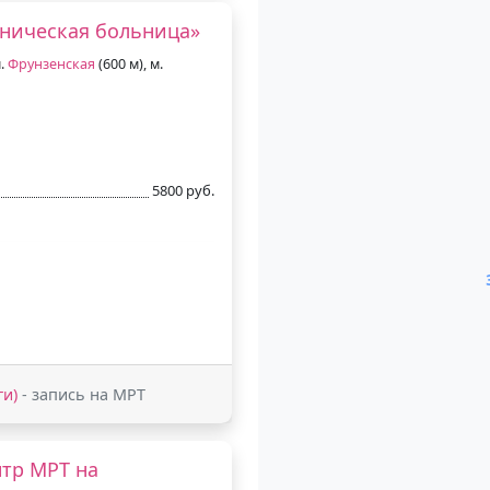
иническая больница»
м.
Фрунзенская
(600 м), м.
5800 руб.
ги)
- запись на МРТ
тр МРТ на