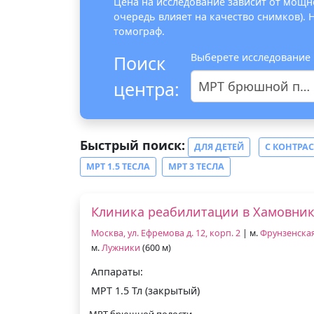
Цена на исследование зависит от мощно
очередь влияет на качество снимков).
томограф.
Выберете исследование
Поиск
центра:
МРТ брюшной полости и МР-холангиография
Быстрый поиск:
ДЛЯ ДЕТЕЙ
С КОНТРА
МРТ 1.5 ТЕСЛА
МРТ 3 ТЕСЛА
Клиника реабилитации в Хамовни
Москва, ул. Ефремова д. 12, корп. 2
| м.
Фрунзенска
м.
Лужники
(600 м)
Аппараты:
МРТ 1.5 Тл (закрытый)
МРТ брюшной полости