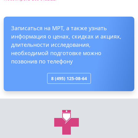
бояться не надо.
ЛДЦ на Вернадского
Посомтреть все отзывы
Записаться на МРТ, а также узнать
информация о ценах, скидках и акциях,
длительности исследования,
необходимой подготовке можно
позвонив по телефону
8 (495) 125-08-64