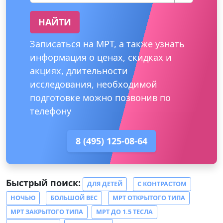
НАЙТИ
Записаться на МРТ, а также узнать
информация о ценах, скидках и
акциях, длительности
исследования, необходимой
подготовке можно позвонив по
телефону
8 (495) 125-08-64
Быстрый поиск:
ДЛЯ ДЕТЕЙ
С КОНТРАСТОМ
НОЧЬЮ
БОЛЬШОЙ ВЕС
МРТ ОТКРЫТОГО ТИПА
МРТ ЗАКРЫТОГО ТИПА
МРТ ДО 1.5 ТЕСЛА