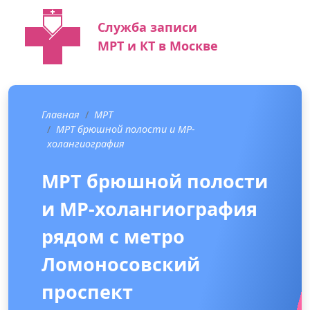
Служба записи
МРТ и КТ в Москве
Главная
МРТ
МРТ брюшной полости и МР-
холангиография
МРТ брюшной полости
и МР-холангиография
рядом с метро
Ломоносовский
проспект